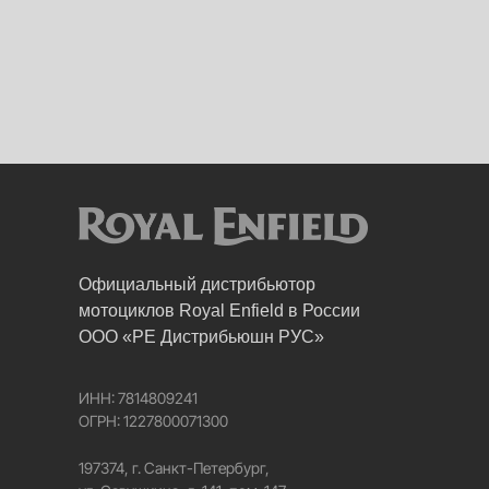
Официальный дистрибьютор
мотоциклов Royal Enfield в России
ООО «РЕ Дистрибьюшн РУС»
ИНН: 7814809241
ОГРН: 1227800071300
197374, г. Санкт-Петербург,