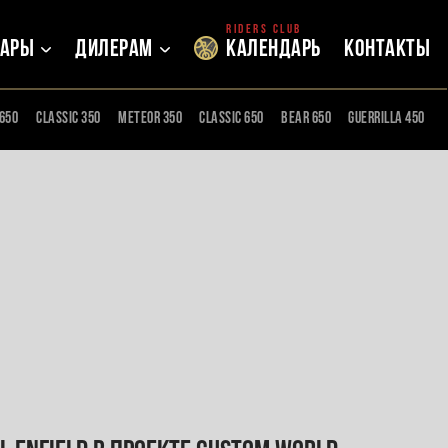
Riders club
вары
Дилерам
Календарь
Контакты
650
Classic 350
meteor 350
Classic 650
Bear 650
guerrilla 450