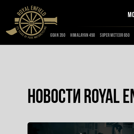
М
Goan 350
Himalayan 450
Super meteor 650
Новости Royal e