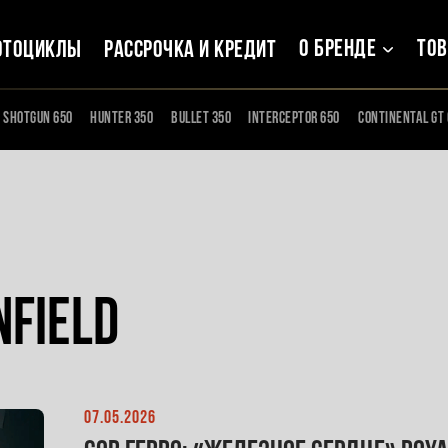
О бренде
То
отоциклы
Рассрочка и кредит
Shotgun 650
Hunter 350
Bullet 350
Interceptor 650
Continental gt 
nfield
07.05.2026