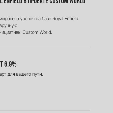
l Enfield в проекте Custom World
ирового уровня на базе Royal Enfield
 вручную.
нициативы Custom World.
т 6,9%
рт для вашего пути.